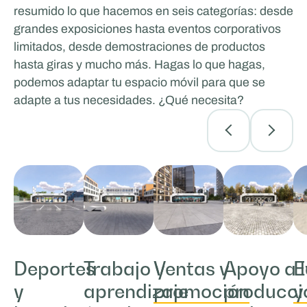
resumido lo que hacemos en seis categorías: desde
grandes exposiciones hasta eventos corporativos
limitados, desde demostraciones de productos
hasta giras y mucho más. Hagas lo que hagas,
podemos adaptar tu espacio móvil para que se
adapte a tus necesidades. ¿Qué necesita?
Deportes
Trabajo y
Ventas y
Apoyo a 
E
y
aprendizaje
promoción
producci
y