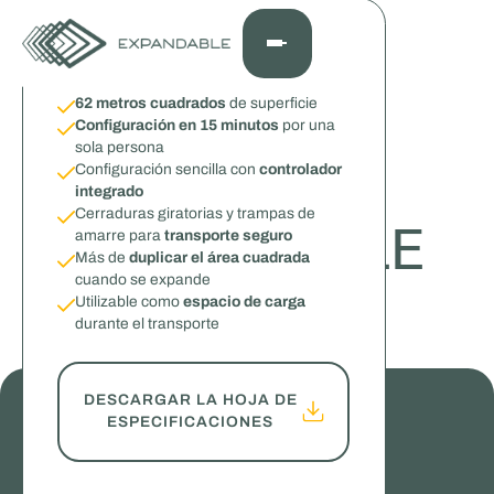
REMOLQUE AMPLIABLE
Visión general
62 metros cuadrados
de superficie
Configuración en 15 minutos
por una
sola persona
PRODUCTS
Configuración sencilla con
controlador
integrado
Cerraduras giratorias y trampas de
EXPANDABLE
amarre para
transporte seguro
Más de
duplicar el área cuadrada
cuando se expande
TRAILER
Utilizable como
espacio de carga
durante el transporte
Mucho espacio en un paquete flexible
DESCARGAR LA HOJA DE
ESPECIFICACIONES