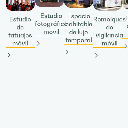
Estudio
Espacio
Remolques
Estudio
fotográfico
habitable
de
de
movil
de lujo
vigilancia
tatuajes
temporal
móvil
móvil