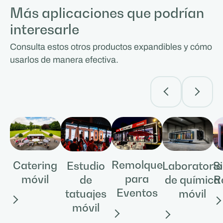
Más aplicaciones que podrían
interesarle
Consulta estos otros productos expandibles y cómo
usarlos de manera efectiva.
Remolque
Catering
Laboratorio
S
Estudio
para
móvil
de química
R
de
Eventos
móvil
tatuajes
móvil