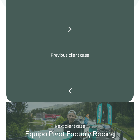
our
other
client
cases
Previous client case
Next client case
Equipo Pivot Factory Racing