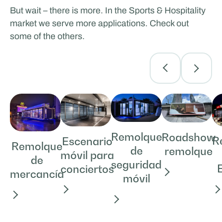
But wait – there is more. In the Sports & Hospitality
market we serve more applications. Check out
some of the others.
Remolque
Roadshow
R
Escenario
Remolque
de
remolque
móvil para
de
seguridad
conciertos
mercancía
móvil