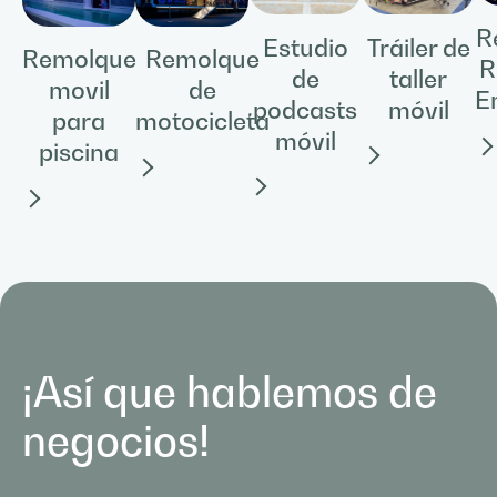
R
Estudio
Tráiler de
Remolque
Remolque
R
de
taller
movil
de
E
podcasts
móvil
para
motocicleta
móvil
piscina
¡Así que hablemos de
negocios!