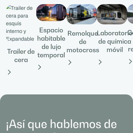
Espacio
C
Laboratorio
Remolque
habitable
de química
de
de lujo
r
móvil
motocross
Trailer de
temporal
cera
¡Así que hablemos de