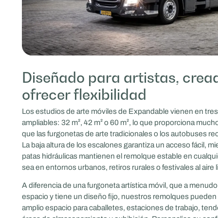
Diseñado para artistas, crea
ofrecer flexibilidad
Los estudios de arte móviles de Expandable vienen en tre
ampliables: 32 m², 42 m² o 60 m², lo que proporciona much
que las furgonetas de arte tradicionales o los autobuses re
La baja altura de los escalones garantiza un acceso fácil, mi
patas hidráulicas mantienen el remolque estable en cualqui
sea en entornos urbanos, retiros rurales o festivales al aire l
A diferencia de una furgoneta artística móvil, que a menud
espacio y tiene un diseño fijo, nuestros remolques pueden
amplio espacio para caballetes, estaciones de trabajo, ten