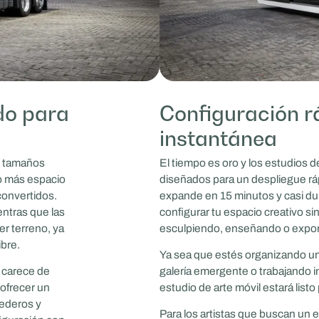
do para
Configuración r
instantánea
s tamaños
El tiempo es oro y los estudios 
o más espacio
diseñados para un despliegue rá
convertidos.
expande en 15 minutos y casi du
entras que las
configurar tu espacio creativo si
er terreno, ya
esculpiendo, enseñando o expo
ibre.
Ya sea que estés organizando un 
o carece de
galería emergente o trabajando in
 ofrecer un
estudio de arte móvil estará list
dederos y
Para los artistas que buscan un es