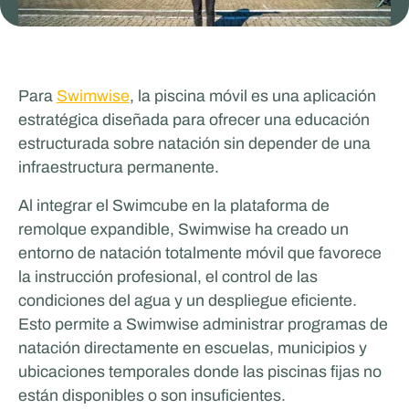
Glenn van Straalen
Para
Swimwise
, la piscina móvil es una aplicación
estratégica diseñada para ofrecer una educación
TRABAJO Y APRENDIZAJE MÓVILES
estructurada sobre natación sin depender de una
infraestructura permanente.
Al integrar el Swimcube en la plataforma de
remolque expandible, Swimwise ha creado un
entorno de natación totalmente móvil que favorece
la instrucción profesional, el control de las
condiciones del agua y un despliegue eficiente.
Esto permite a Swimwise administrar programas de
Odoo
natación directamente en escuelas, municipios y
ubicaciones temporales donde las piscinas fijas no
EVENTOS Y GIRA
están disponibles o son insuficientes.