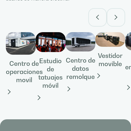
Vestidor
Centro de
Estudio
Centro de
movible
e
datos
de
operaciones
remolque
tatuajes
movil
móvil