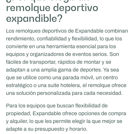
remolque deportivo
ICEONE Racing
expandible?
TRABAJO Y APRENDIZAJE MÓVILES
Los remolques deportivos de Expandable combinan
rendimiento, confiabilidad y flexibilidad, lo que los
convierte en una herramienta esencial para los
equipos y organizadores de eventos serios. Son
fáciles de transportar, rápidos de montar y se
adaptan a una amplia gama de deportes. Ya sea
que se utilice como una parada móvil, un centro
estratégico o una suite hotelera, el remolque ofrece
una solución personalizada para cada necesidad.
Rijschool Roordink
Para los equipos que buscan flexibilidad de
VIDA Y ESTILO DE VIDA
propiedad, Expandable ofrece opciones de compra
Van Essen Catering & Events
y alquiler, lo que les permite elegir la que mejor se
adapte a su presupuesto y horario.