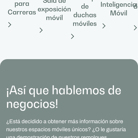
Sala de
para
Inteligencia
de
d
exposición
Carreras
Móvil
duchas
móvil
móviles
¡Así que hablemos de
negocios!
¿Está decidido a obtener más información sobre
nuestros espacios móviles únicos? ¿O le gustaría
una demostración de nuestros remolques