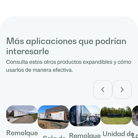
Más aplicaciones que podrían
interesarle
Consulta estos otros productos expandibles y cómo
usarlos de manera efectiva.
Remolque
Unidad de
Remolque
L