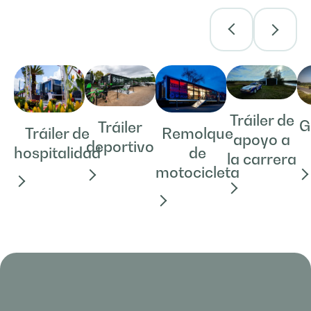
Tráiler de
G
Tráiler
Tráiler de
Remolque
apoyo a
deportivo
hospitalidad
de
la carrera
motocicleta