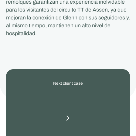
remolques garantizan una experiencia inolvidable
para los visitantes del circuito TT de Assen, ya que
mejoran la conexión de Glenn con sus seguidores y,
al mismo tiempo, mantienen un alto nivel de
hospitalidad.
View
Next client case
our
other
client
cases