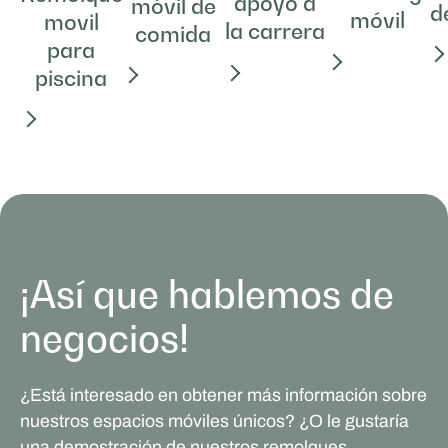
apoyo a
móvil de
d
móvil
movil
la carrera
comida
para
piscina
¡Así que hablemos de
negocios!
¿Está interesado en obtener más información sobre
nuestros espacios móviles únicos? ¿O le gustaría
una demostración de nuestros remolques