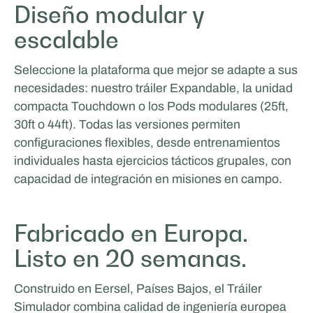
Diseño modular y
escalable
ICEONE Racing
Seleccione la plataforma que mejor se adapte a sus
VIDA Y ESTILO DE VIDA
necesidades: nuestro tráiler Expandable, la unidad
compacta Touchdown o los Pods modulares (25ft,
30ft o 44ft). Todas las versiones permiten
configuraciones flexibles, desde entrenamientos
individuales hasta ejercicios tácticos grupales, con
capacidad de integración en misiones en campo.
Fabricado en Europa.
Listo en 20 semanas.
Van Essen Catering & Events
Construido en Eersel, Países Bajos, el Tráiler
Simulador combina calidad de ingeniería europea
EVENTOS Y GIRA