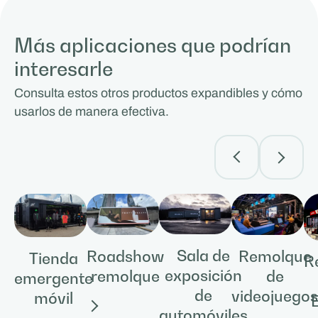
Más aplicaciones que podrían
interesarle
Consulta estos otros productos expandibles y cómo
usarlos de manera efectiva.
Sala de
Remolque
Roadshow
Tienda
R
exposición
de
remolque
emergente
de
videojuego
móvil
automóviles