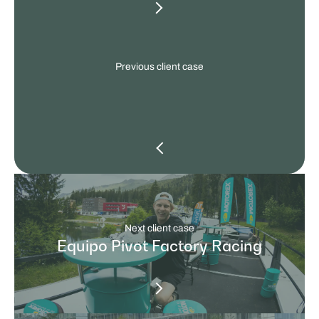
client
cases
Previous client case
Next client case
Equipo Pivot Factory Racing