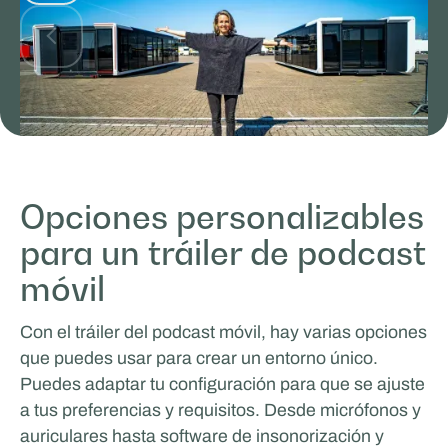
Glenn van Straalen
Opciones personalizables
para un tráiler de podcast
TRABAJO Y APRENDIZAJE MÓVILES
móvil
Con el tráiler del podcast móvil, hay varias opciones
que puedes usar para crear un entorno único.
Puedes adaptar tu configuración para que se ajuste
a tus preferencias y requisitos. Desde micrófonos y
auriculares hasta software de insonorización y