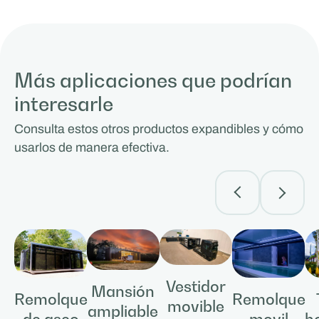
Más aplicaciones que podrían
interesarle
Consulta estos otros productos expandibles y cómo
usarlos de manera efectiva.
Vestidor
Mansión
Remolque
Remolque
movible
ampliable
movil
h
de aseo