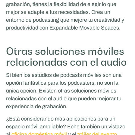
grabación, tienes la flexibilidad de elegir lo que
Rijschool Roordink
mejor se adapte a tus necesidades. Crea un
entorno de podcasting que mejore tu creatividad y
VIDA Y ESTILO DE VIDA
productividad con Expandable Movable Spaces.
Otras soluciones móviles
relacionadas con el audio
Si bien los estudios de podcasts móviles son una
opción fantástica para los podcasters, no son la
única opción. Existen otras soluciones móviles
relacionadas con el audio que pueden mejorar tu
Van Essen Catering & Events
experiencia de grabación.
¿Está considerando más aplicaciones para un
espacio móvil ampliable? Eche también un vistazo
al
oficina doméstica móvil
y el
tráiler del evento
.