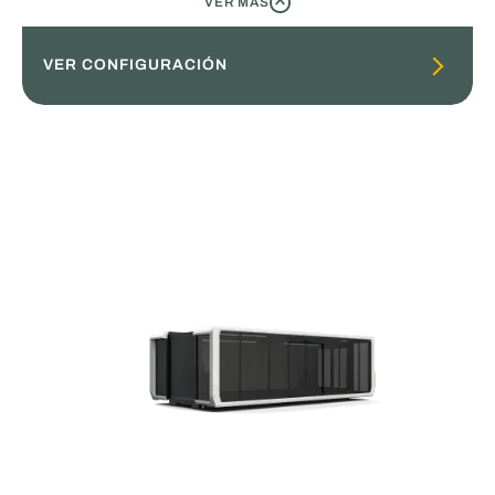
VER MÁS
VISTA DE COLAPSO
VER CONFIGURACIÓN
Pod 30ft Basic
SUBTITLE
Sistema de nivelación automática
Altura de escalón baja
RAL9003 Señal de color blanco
Color de marco gris negro
Puertas de doble apertura con vidrio en la parte
central delantera
Buje tecnológico compacto en la parte central
trasera
Forma exterior octagonal o de borde