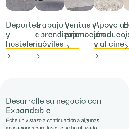
Deportes
Trabajo y
Ventas y
Apoyo a 
E
y
aprendizaje
promoción
producci
y
hostelería
móviles
y al cine
Desarrolle su negocio con
Expandable
Eche un vistazo a continuación a algunas
aplicaciones para las que se ha utilizado