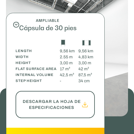
AMPLIABLE
Cápsula de 30 pies
9,56 km
9,56 km
LENGTH
2.55 m
4,83 km
WIDTH
3,00 m
3,00 m
HEIGHT
17 m²
42 m²
FLAT SURFACE AREA
42,5 m³
87,5 m³
INTERNAL VOLUME
-
34 cm
STEP HEIGHT
DESCARGAR LA HOJA DE
ESPECIFICACIONES