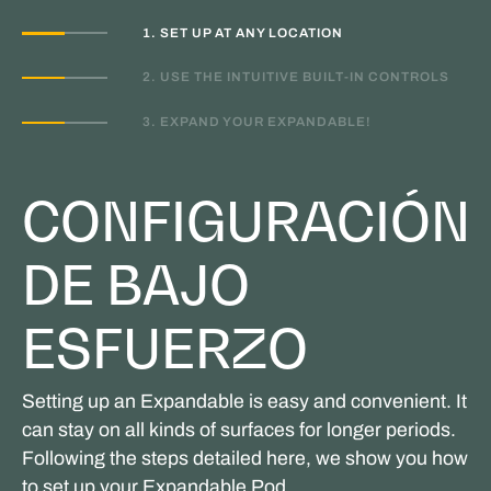
corriente
1. SET UP AT ANY LOCATION
Enchufes de electricidad dobles en cada esquina
Dos cápsulas de conexión a tierra para
2. USE THE INTUITIVE BUILT-IN CONTROLS
electricidad
3. EXPAND YOUR EXPANDABLE!
CONFIGURACIÓN
DE BAJO
ESFUERZO
Setting up an Expandable is easy and convenient. It
can stay on all kinds of surfaces for longer periods.
Following the steps detailed here, we show you how
to set up your Expandable Pod.