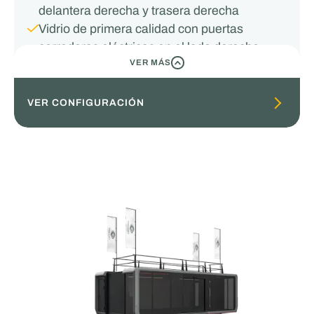
delantera derecha y trasera derecha
Vidrio de primera calidad con puertas
correderas eléctricas en el lado derecho
VER MÁS
VISTA DE COLAPSO
VER CONFIGURACIÓN
Pod 30ft Advanced
SUBTITLE
Cristal de primera calidad en la parte delantera
derecha y trasera derecha
Vidrio de primera calidad con puertas correderas
eléctricas en el lado derecho
Aire acondicionado
Líneas LED interiores de color blanco frío
Suelo de PVC
Revestimiento interior de piezas de aluminio
Escalón de puerta incluido