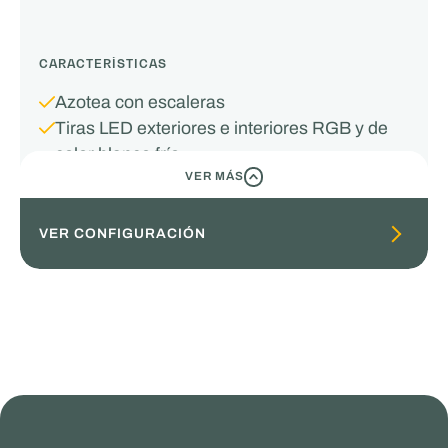
CARACTERÍSTICAS
Azotea con escaleras
Tiras LED exteriores e interiores RGB y de
color blanco frío
VER MÁS
VISTA DE COLAPSO
VER CONFIGURACIÓN
Pod 30ft Premium
SUBTITLE
Azotea con escaleras
Tiras LED exteriores e interiores RGB y de color
blanco frío
Opciones de color premium
calefacción por suelo radiante
Riel flexible con 12 puntos LED y tomas de