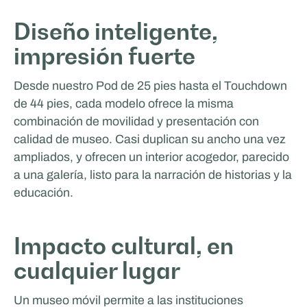
Choup's - Experto en giras
Diseño inteligente,
impresión fuerte
DEPORTES Y HOSTELERÍA
Desde nuestro Pod de 25 pies hasta el Touchdown
de 44 pies, cada modelo ofrece la misma
combinación de movilidad y presentación con
calidad de museo. Casi duplican su ancho una vez
ampliados, y ofrecen un interior acogedor, parecido
a una galería, listo para la narración de historias y la
educación.
Glenn van Straalen
EVENTOS Y GIRA
Impacto cultural, en
cualquier lugar
Un museo móvil permite a las instituciones