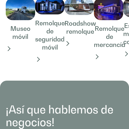
Remolque
Roadshow
E
Museo
Remolque
de
remolque
m
móvil
de
seguridad
c
mercancía
móvil
¡Así que hablemos de
negocios!