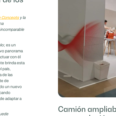
 Concepts
y la
na
o incomparable
lo; es un
tivo panorama
actuar con él
nte brinda esta
l país,
 de las
te de
ndo un nuevo
scando
de adaptar a
Camión ampliab
puede