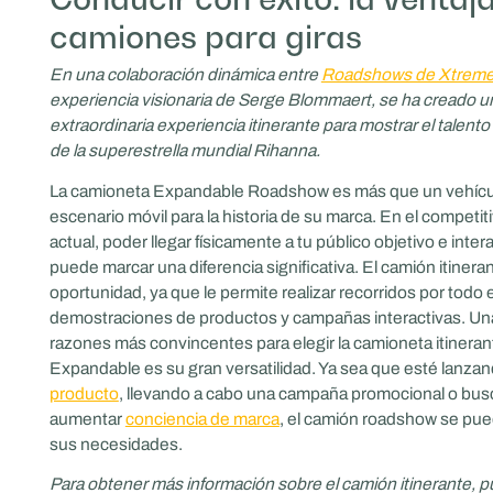
camiones para giras
En una colaboración dinámica entre
Roadshows de Xtreme
experiencia visionaria de Serge Blommaert, se ha creado u
extraordinaria experiencia itinerante para mostrar el talent
de la superestrella mundial Rihanna.
La camioneta Expandable Roadshow es más que un vehícu
escenario móvil para la historia de su marca. En el competi
actual, poder llegar físicamente a tu público objetivo e inter
puede marcar una diferencia significativa. El camión itinera
oportunidad, ya que le permite realizar recorridos por todo e
demostraciones de productos y campañas interactivas. Una
razones más convincentes para elegir la camioneta itineran
Expandable es su gran versatilidad. Ya sea que esté lanza
producto
, llevando a cabo una campaña promocional o bu
aumentar
conciencia de marca
, el camión roadshow se pue
sus necesidades.
Para obtener más información sobre el camión itinerante, 