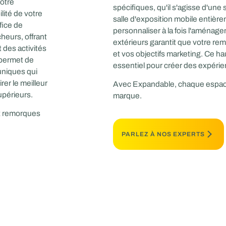
otre
spécifiques, qu'il s'agisse d'un
lité de votre
salle d'exposition mobile entière
fice de
personnaliser à la fois l'aménage
heurs, offrant
extérieurs garantit que votre re
 des activités
et vos objectifs marketing. Ce ha
 permet de
essentiel pour créer des expéri
uniques qui
er le meilleur
Avec Expandable, chaque espace s
upérieurs.
marque.
ux remorques
PARLEZ À NOS EXPERTS