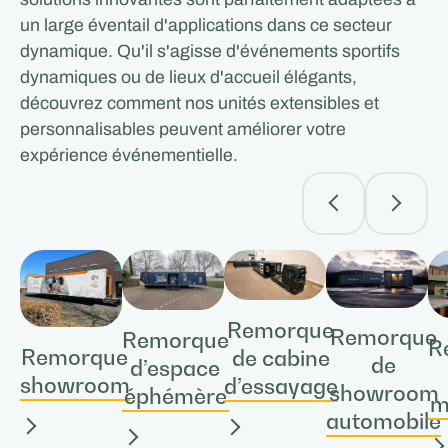
un large éventail d'applications dans ce secteur
dynamique. Qu'il s'agisse d'événements sportifs
dynamiques ou de lieux d'accueil élégants,
découvrez comment nos unités extensibles et
personnalisables peuvent améliorer votre
expérience événementielle.
Remorque
Remorque
Remorque
R
Remorque
de cabine
de
d’espace
showroom
d’essayage
showroom
éphémère
m
automobile