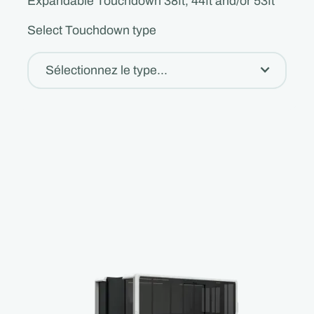
Expandable Touchdown 38ft, 44ft and/or 53ft
Select Touchdown type
Sélectionnez le type...