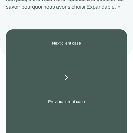
savoir pourquoi nous avons choisi Expandable. »
View
Next client case
our
other
client
cases
Previous client case