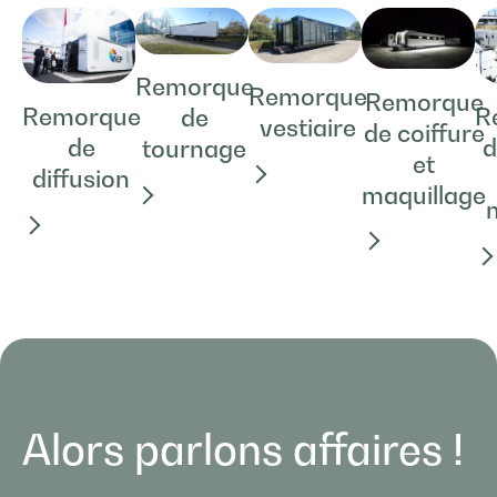
Remorque
Remorque
Remorque
Remorque
R
de
vestiaire
de coiffure
de
d
tournage
et
diffusion
maquillage
Alors parlons affaires !