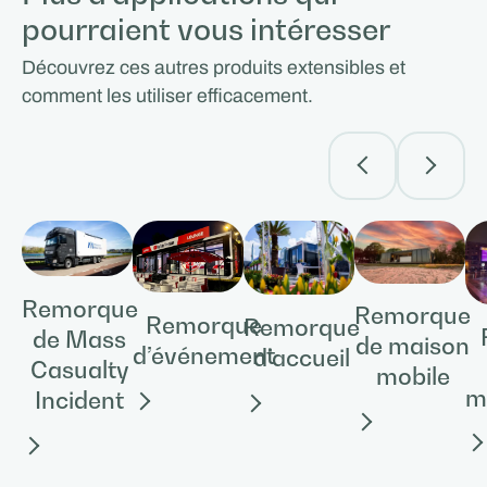
pourraient vous intéresser
Découvrez ces autres produits extensibles et
comment les utiliser efficacement.
Remorque
Remorque
Remorque
Remorque
de Mass
de maison
d’événement
d’accueil
Casualty
mobile
m
Incident