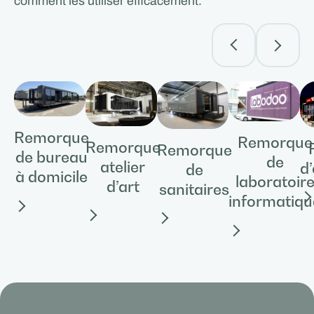
comment les utiliser efficacement.
Remorque
Remorque
Remorque
Remorque
de bureau
de
atelier
d
de
à domicile
laboratoir
d’art
sanitaires
informatiqu