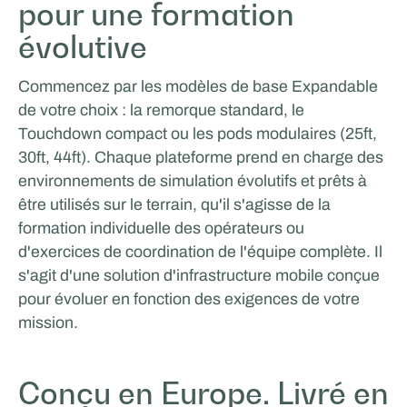
pour une formation
ICEONE Racing
évolutive
MODE DE VIE ET STYLE DE VIE
Commencez par les modèles de base Expandable
de votre choix : la remorque standard, le
Touchdown compact ou les pods modulaires (25ft,
30ft, 44ft). Chaque plateforme prend en charge des
environnements de simulation évolutifs et prêts à
être utilisés sur le terrain, qu'il s'agisse de la
formation individuelle des opérateurs ou
d'exercices de coordination de l'équipe complète. Il
s'agit d'une solution d'infrastructure mobile conçue
pour évoluer en fonction des exigences de votre
Van Essen Catering & Events
mission.
ÉVÉNEMENTS ET ROADSHOW
Conçu en Europe. Livré en