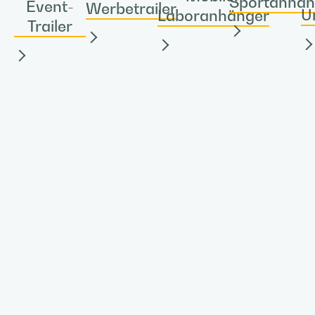
Sportanhän
Event-
Werbetrailer
U
Laboranhänger
Trailer