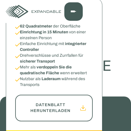
EXPANDABLE TRAILER
Überblick
62 Quadratmeter
der Oberfläche
Einrichtung in 15 Minuten
von einer
einzelnen Person
PRODUKTE
Einfache Einrichtung mit
integrierter
Controller
Drehverschlüsse und Zurrfallen für
EXPANDABLE
sicherer Transport
Mehr als
verdoppeln Sie die
quadratische Fläche
wenn erweitert
TRAILER
Nutzbar als
Laderaum
während des
Transports
Viel Platz in einem flexiblen Paket
DATENBLATT
HERUNTERLADEN