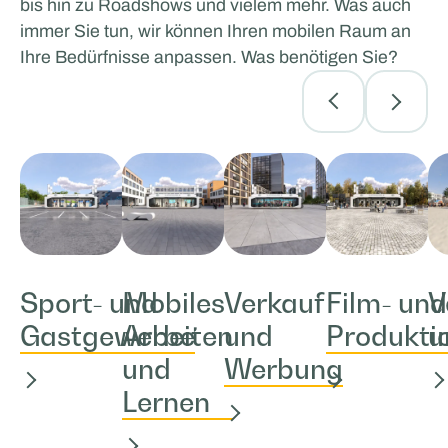
bis hin zu Roadshows und vielem mehr. Was auch
immer Sie tun, wir können Ihren mobilen Raum an
Ihre Bedürfnisse anpassen. Was benötigen Sie?
Sport- und
Mobiles
Verkauf
Film- und
V
Gastgewerbe
Arbeiten
und
Produkti
u
und
Werbung
Lernen