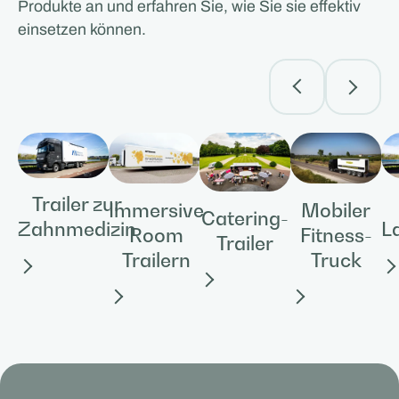
Produkte an und erfahren Sie, wie Sie sie effektiv
einsetzen können.
Trailer zur
Mobiler
Immersive
Catering-
Zahnmedizin
L
Fitness-
Room
Trailer
Truck
Trailern