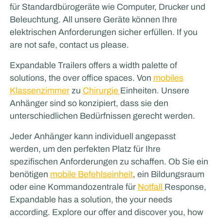
für Standardbürogeräte wie Computer, Drucker und
Odoo
Beleuchtung. All unsere Geräte können Ihre
elektrischen Anforderungen sicher erfüllen. If you
SPORT- UND GASTGEWERBE
are not safe, contact us please.
Expandable Trailers offers a width palette of
solutions, the over office spaces. Von
mobiles
Klassenzimmer
zu
Chirurgie
Einheiten. Unsere
Anhänger sind so konzipiert, dass sie den
unterschiedlichen Bedürfnissen gerecht werden.
Jeder Anhänger kann individuell angepasst
werden, um den perfekten Platz für Ihre
Glenn van Straalen
spezifischen Anforderungen zu schaffen. Ob Sie ein
benötigen
mobile Befehlseinheit
, ein Bildungsraum
oder eine Kommandozentrale für
Notfall
Response,
Expandable has a solution, the your needs
according. Explore our offer and discover you, how