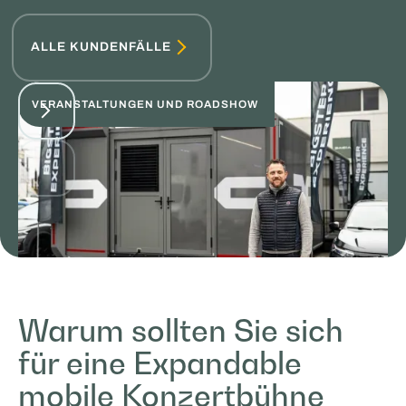
ALLE KUNDENFÄLLE
VERANSTALTUNGEN UND ROADSHOW
Choup's - Roadshow Expert
Warum sollten Sie sich
für eine Expandable
VERANSTALTUNGEN UND ROADSHOW
mobile Konzertbühne