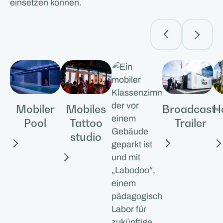
einsetzen können.
Mobiler
Broadcast-
Ho
Mobiles
Pool
Trailer
Tattoo
studio