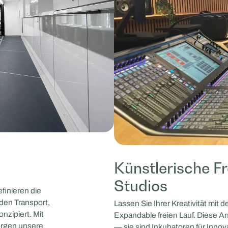
Künstlerische Fr
Studios
finieren die
 den Transport,
Lassen Sie Ihrer Kreativität mit
nzipiert. Mit
Expandable freien Lauf. Diese A
orgen unsere
— sie sind Inkubatoren für Inno