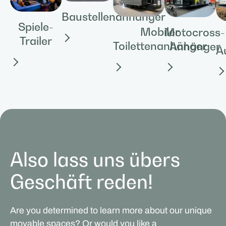
Baustellenanhänger
Spiele-
Mobiler
Motocross-
Trailer
Toilettenanhänger
Anhänger
A
Also lass uns übers
Geschäft reden!
Are you determined to learn more about our unique
movable spaces? Or would you like a