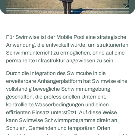
Glenn van Straalen
Für Swimwise ist der Mobile Pool eine strategische
Anwendung, die entwickelt wurde, um strukturierten
MOBILES ARBEITEN UND LERNEN
Schwimmunterricht zu ermöglichen, ohne auf eine
permanente Infrastruktur angewiesen zu sein.
Durch die Integration des Swimcube in die
erweiterbare Anhängerplattform hat Swimwise eine
vollständig bewegliche Schwimmumgebung
geschaffen, die professionellen Unterricht,
kontrollierte Wasserbedingungen und einen
effizienten Einsatz unterstützt. Auf diese Weise
Odoo
kann Swimwise Schwimmprogramme direkt an
Schulen, Gemeinden und temporären Orten
VERANSTALTUNGEN UND ROADSHOW