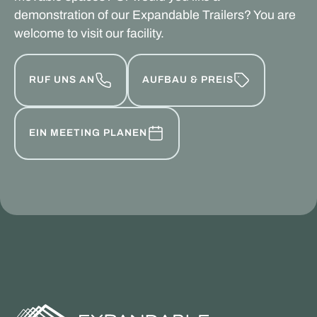
demonstration of our Expandable Trailers? You are
welcome to visit our facility.
RUF UNS AN
AUFBAU & PREIS
EIN MEETING PLANEN