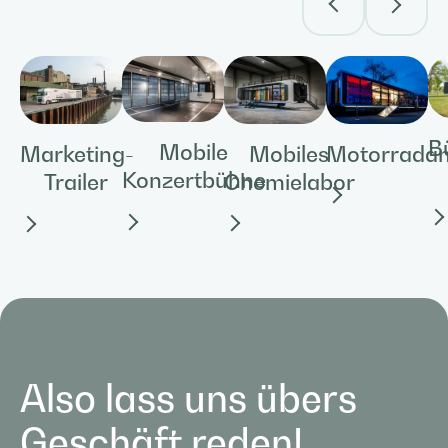
B
Mobile
Mobiles
Motorrada
Marketing-
Konzertbühne
Chemielabor
Trailer
Also lass uns übers
Geschäft reden!