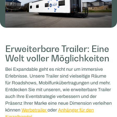
Facilities by ADF
Erweiterbare Trailer: Eine
MOBILES ARBEITEN UND LERNEN
Welt voller Möglichkeiten
Bei Expandable geht es nicht nur um immersive
Erlebnisse. Unsere Trailer sind vielseitige Räume
für Roadshows, Mobilfunkübertragungen und mehr.
Entdecken Sie mit unseren, wie erweiterbare Trailer
auch Ihre Eventstrategie verbessern und der
Präsenz Ihrer Marke eine neue Dimension verleihen
Odoo
können
Werbetrailer
oder
Anhänger für den
Einzelhandel
.