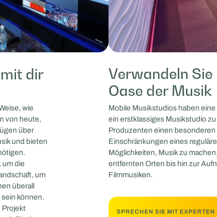
Verwandeln Sie 
mit dir
Oase der Musik
Mobile Musikstudios haben eine 
Weise, wie
ein erstklassiges Musikstudio z
n von heute,
Produzenten einen besonderen R
rfügen über
Einschränkungen eines regulären
sik und bieten
Möglichkeiten, Musik zu machen
nötigen.
entfernten Orten bis hin zur Auf
, um die
Filmmusiken.
Landschaft, um
nen überall
 sein können.
 Projekt
SPRECHEN SIE MIT EXPERTEN