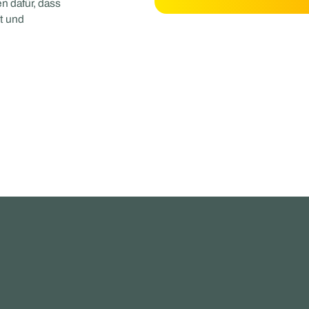
n dafür, dass
ht und
ELE