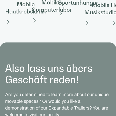
Mobiles
Sportanhänger
Mobile
Mobile
Ho
Computerlabor
Hautkrebsklinik
Musikstudi
Also lass uns übers
Geschäft reden!
Are you determined to learn more about our unique
movable spaces? Or would you like a
demonstration of our Expandable Trailers? You are
welcome to visit our facility.