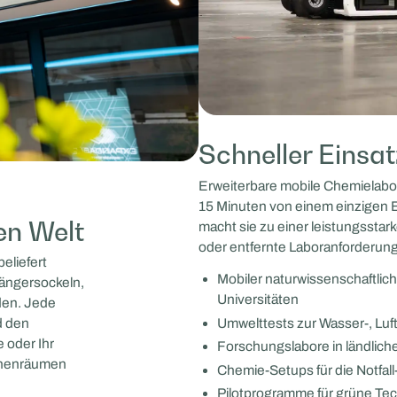
Schneller Einsatz
Erweiterbare mobile Chemielabore
15 Minuten von einem einzigen Be
en Welt
macht sie zu einer leistungsstar
oder entfernte Laboranforderunge
eliefert
Mobiler naturwissenschaftlich
ängersockeln,
Universitäten
rden. Jede
Umwelttests zur Wasser-, Luf
d den
 oder Ihr
Forschungslabore in ländlic
Innenräumen
Chemie-Setups für die Notfall
Pilotprogramme für grüne Te