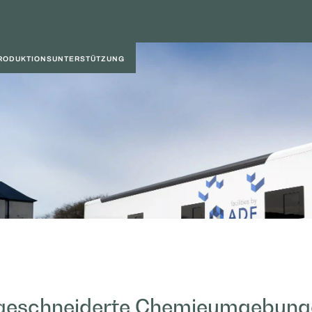
ELE
PRODUKTIONSUNTERSTÜTZUNG
ßgeschneiderte Chemieumgebung