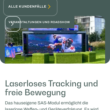
ALLE KUNDENFÄLLE
VERANSTALTUNGEN UND ROADSHOW
ADI
Laserloses Tracking und
freie Bewegung
FILM- UND PRODUKTIONSUNTERSTÜTZUNG
Facilities by ADF
Das hauseigene SAS‑Modul ermöglicht die
SPORT- UND GASTGEWERBE
laserlose Waffen- und Geräteverfolgung. Es wird