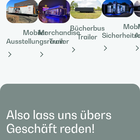
Mobi
Bücherbus
Mobiler
Merchandise
Sicherheit
A
Trailer
Ausstellungsraum
Trailer
Also lass uns übers
Geschäft reden!