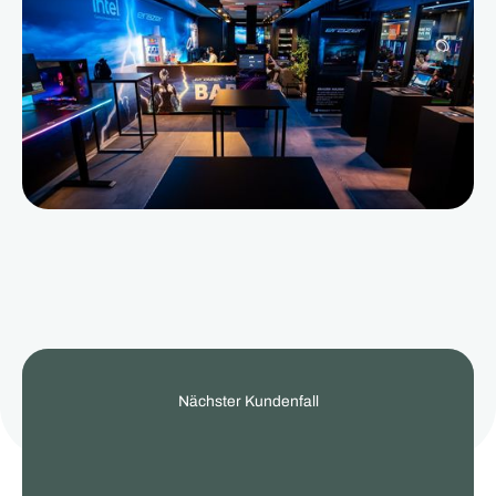
View
Nächster Kundenfall
our
other