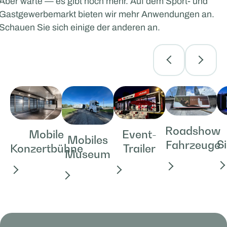
Aber warte — es gibt noch mehr. Auf dem Sport- und
Gastgewerbemarkt bieten wir mehr Anwendungen an.
Schauen Sie sich einige der anderen an.
Roadshow
Event-
Mobile
Mobiles
S
Fahrzeuge
Trailer
Konzertbühne
Museum