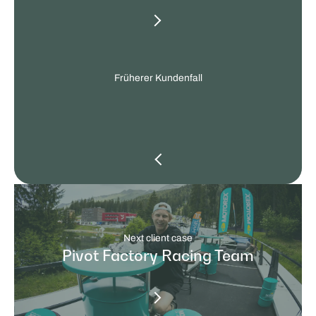
client
cases
Früherer Kundenfall
Next client case
Pivot Factory Racing Team