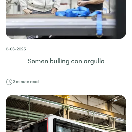
6
-
06
-
2025
Semen bulling con orgullo
2
minute read