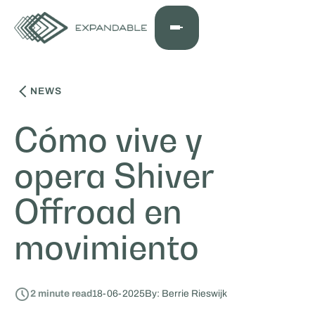
NEWS
Cómo vive y
opera Shiver
Offroad en
movimiento
2
minute read
18
-
06
-
2025
By: Berrie Rieswijk