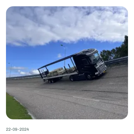
22
-
09
-
2024