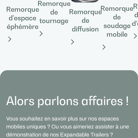
Remorque
R
Remorque
Remorque
Remorque
de
d
de
d’espace
de
tournage
d
soudage
éphémère
diffusion
mobile
Alors parlons affaires !
Vous souhaitez en savoir plus sur nos espaces
mobiles uniques ? Ou vous aimeriez assister à une
démonstration de nos Expandable Trailers ?