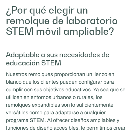
¿Por qué elegir un
Odoo
remolque de laboratorio
EVENTOS Y GIRA
STEM móvil ampliable?
Adaptable a sus necesidades de
educación STEM
Nuestros remolques proporcionan un lienzo en
blanco que los clientes pueden configurar para
cumplir con sus objetivos educativos. Ya sea que se
utilicen en entornos urbanos o rurales, los
Eurotech Sports & Events
remolques expandibles son lo suficientemente
versátiles como para adaptarse a cualquier
APOYO A LA PRODUCCIÓN Y AL CINE
programa STEM. Al ofrecer diseños ampliables y
funciones de diseño accesibles, le permitimos crear