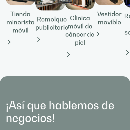
Tienda
Vestidor
R
Clínica
Remolque
minorista
movible
móvil de
publicitario
móvil
s
cáncer de
piel
¡Así que hablemos de
negocios!