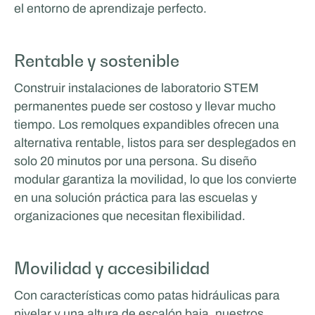
el entorno de aprendizaje perfecto.
Rentable y sostenible
Construir instalaciones de laboratorio STEM
Facilities de ADF
permanentes puede ser costoso y llevar mucho
tiempo. Los remolques expandibles ofrecen una
DEPORTES Y HOSTELERÍA
alternativa rentable, listos para ser desplegados en
Glenn van Straalen
solo 20 minutos por una persona. Su diseño
modular garantiza la movilidad, lo que los convierte
en una solución práctica para las escuelas y
organizaciones que necesitan flexibilidad.
Movilidad y accesibilidad
Con características como patas hidráulicas para
nivelar y una altura de escalón baja, nuestros