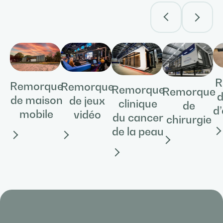
R
Remorque
Remorque
Remorque
Remorque
d
de maison
de jeux
clinique
de
d
mobile
vidéo
du cancer
chirurgie
de la peau