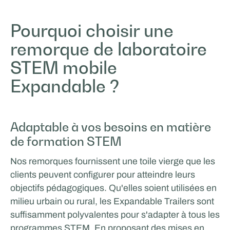
Odoo
Pourquoi choisir une
remorque de laboratoire
ÉVÉNEMENTS ET ROADSHOW
STEM mobile
Expandable ?
Adaptable à vos besoins en matière
de formation STEM
Nos remorques fournissent une toile vierge que les
clients peuvent configurer pour atteindre leurs
Eurotech Sports & Events
objectifs pédagogiques. Qu'elles soient utilisées en
milieu urbain ou rural, les Expandable Trailers sont
SOUTIEN AU CINÉMA ET À LA PRODUCTION
suffisamment polyvalentes pour s'adapter à tous les
programmes STEM. En proposant des mises en