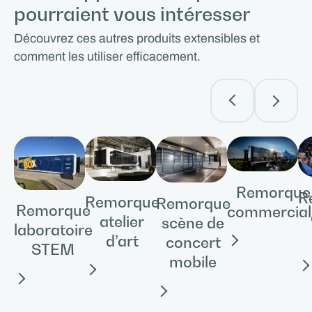
pourraient vous intéresser
Découvrez ces autres produits extensibles et
comment les utiliser efficacement.
Remorque
R
Remorque
Remorque
Remorque
commercial
atelier
scène de
laboratoire
d’art
concert
STEM
mobile