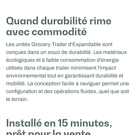
Quand durabilité rime
Guardiaris
avec commodité
SPORTS ET HÔTELLERIE
Les unités Grocery Trailer d'Expandable sont
conçues dans un souci de durabilité. Les matériaux
écologiques et à faible consommation d'énergie
utilisés dans chaque trailer minimisent l'impact
environnemental tout en garantissant durabilité et
mobilité. La conception facile à naviguer permet une
configuration et des opérations fluides, quel que soit
le terrain.
Glenn van Straalen
Installé en 15 minutes,
SPORTS ET HÔTELLERIE
prêt pour la vente