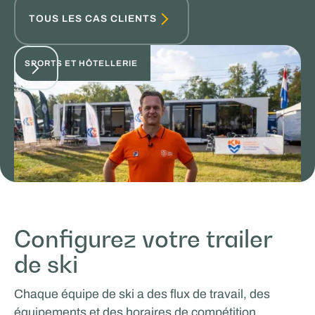
TOUS LES CAS CLIENTS
SPORTS ET HÔTELLERIE
Configurez votre trailer
KNVM TeamNL
de ski
VENTES ET PROMOTION
Chaque équipe de ski a des flux de travail, des
équipements et des horaires de compétition