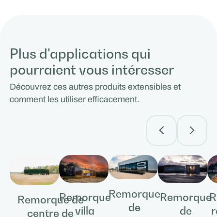
Plus d'applications qui
pourraient vous intéresser
Découvrez ces autres produits extensibles et
comment les utiliser efficacement.
Remorque
Remorque
Remorque
R
Remorque de
de
villa
de
r
centre de