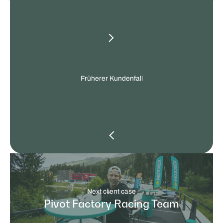
other
client
cases
Früherer Kundenfall
Next client case
Pivot Factory Racing Team