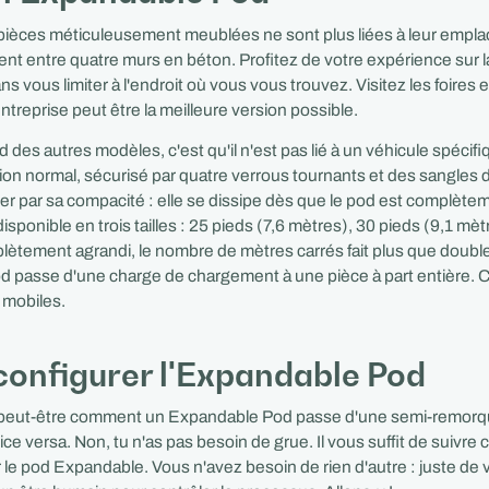
pièces méticuleusement meublées ne sont plus liées à leur emp
ent entre quatre murs en béton. Profitez de votre expérience sur la
ns vous limiter à l'endroit où vous vous trouvez. Visitez les foires 
entreprise peut être la meilleure version possible.
d des autres modèles, c'est qu'il n'est pas lié à un véhicule spécifiq
ion normal, sécurisé par quatre verrous tournants et des sangles 
er par sa compacité : elle se dissipe dès que le pod est complète
sponible en trois tailles : 25 pieds (7,6 mètres), 30 pieds (9,1 mèt
lètement agrandi, le nombre de mètres carrés fait plus que double
d passe d'une charge de chargement à une pièce à part entière. C'
 mobiles.
onfigurer l'Expandable Pod
eut-être comment un Expandable Pod passe d'une semi-remorqu
vice versa. Non, tu n'as pas besoin de grue. Il vous suffit de suivre
 le pod Expandable. Vous n'avez besoin de rien d'autre : juste de