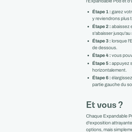
l'Expandable Pod et d'
Étape 1 :
garez votr
y reviendrons plus t
Étape 2 :
abaissez 
s'abaisser jusqu'au
Étape 3 :
lorsque l'
de dessous.
Étape 4 :
vous pouv
Étape 5 :
appuyez su
horizontalement.
Étape 6 :
élargissez
partie gauche du sol
Et vous ?
Chaque Expandable Pod
d'exposition attrayant
options, mais simplemen