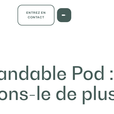
ENTREZ EN
CONTACT
andable Pod :
ons-le de plu