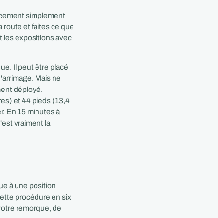
lacement simplement
 route et faites ce que
et les expositions avec
ue. Il peut être placé
d'arrimage. Mais ne
ment déployé.
res) et 44 pieds (13,4
r. En 15 minutes à
est vraiment la
e à une position
 cette procédure en six
 votre remorque, de