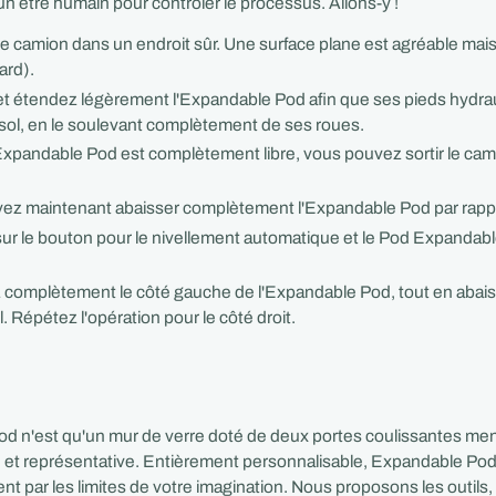
un être humain pour contrôler le processus. Allons-y !
e camion dans un endroit sûr. Une surface plane est agréable mai
ard).
et étendez légèrement l'Expandable Pod afin que ses pieds hydra
 sol, en le soulevant complètement de ses roues.
Expandable Pod est complètement libre, vous pouvez sortir le cam
ez maintenant abaisser complètement l'Expandable Pod par rappo
r le bouton pour le nivellement automatique et le Pod Expandabl
 complètement le côté gauche de l'Expandable Pod, tout en abai
. Répétez l'opération pour le côté droit.
 n'est qu'un mur de verre doté de deux portes coulissantes mena
e et représentative. Entièrement personnalisable, Expandable Pod n
t par les limites de votre imagination. Nous proposons les outils,