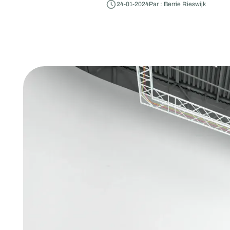
2
4
-
01
-
2024
Par : Berrie Rieswijk