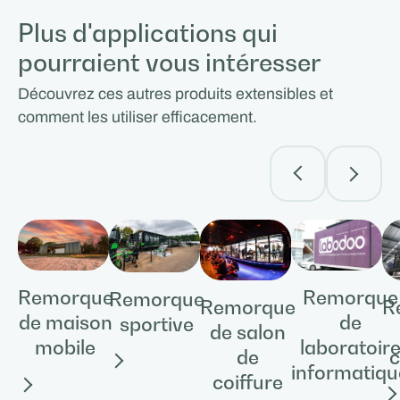
Plus d'applications qui
pourraient vous intéresser
Découvrez ces autres produits extensibles et
comment les utiliser efficacement.
Remorque
Remorque
Remorque
Remorque
R
de maison
de
sportive
de salon
mobile
laboratoir
de
c
informatiqu
coiffure