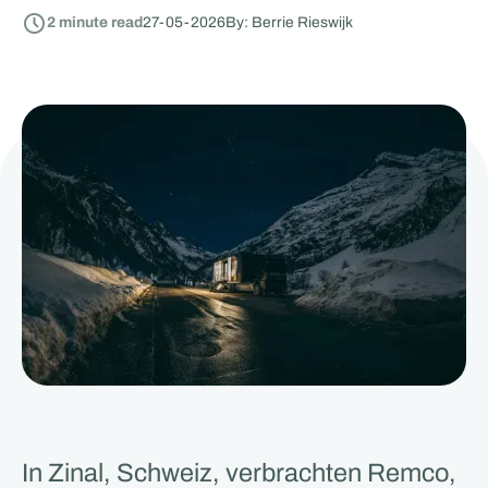
2
minute read
27
-
05
-
2026
By: Berrie Rieswijk
In Zinal, Schweiz, verbrachten Remco,